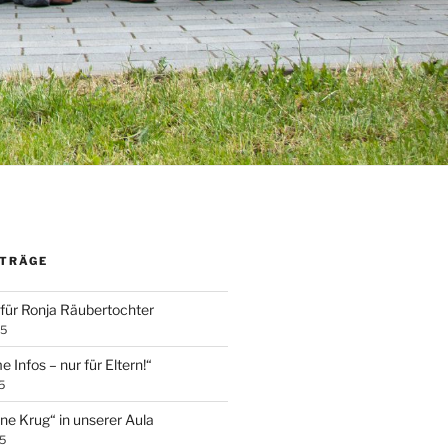
ITRÄGE
für Ronja Räubertochter
25
 Infos – nur für Eltern!“
5
ne Krug“ in unserer Aula
5