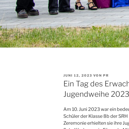
VERÖFFENTLICHT
JUNI 12, 2023
VON
PR
AM
Ein Tag des Erwac
Jugendweihe 202
Am 10. Juni 2023 war ein bedeu
Schüler der Klasse 8b der SRH 
Zeremonie erhielten sie ihre J