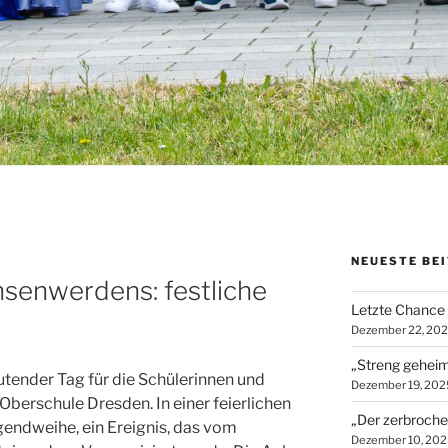
NEUESTE BE
hsenwerdens: festliche
Letzte Chance 
3
Dezember 22, 20
„Streng geheime
tender Tag für die Schülerinnen und
Dezember 19, 202
Oberschule Dresden. In einer feierlichen
„Der zerbroche
ugendweihe, ein Ereignis, das vom
Dezember 10, 202