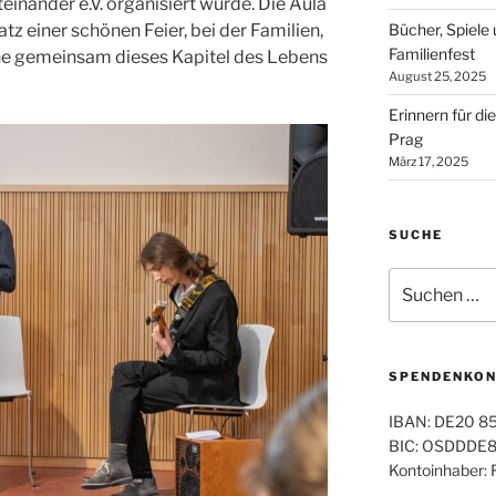
einander e.V. organisiert wurde. Die Aula
z einer schönen Feier, bei der Familien,
Bücher, Spiel
Familienfest
he gemeinsam dieses Kapitel des Lebens
August 25, 2025
Erinnern für d
Prag
März 17, 2025
SUCHE
Suchen
nach:
SPENDENKO
IBAN: DE20 8
BIC: OSDDDE81
Kontoinhaber: 