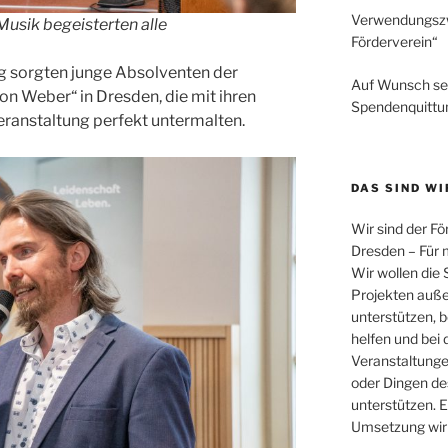
Verwendungszw
usik begeisterten alle
Förderverein“
ng sorgten junge Absolventen der
Auf Wunsch sen
n Weber“ in Dresden, die mit ihren
Spendenquittu
ranstaltung perfekt untermalten.
DAS SIND WI
Wir sind der F
Dresden – Für 
Wir wollen die 
Projekten auße
unterstützen, 
helfen und bei 
Veranstaltungen
oder Dingen de
unterstützen. E
Umsetzung wir 