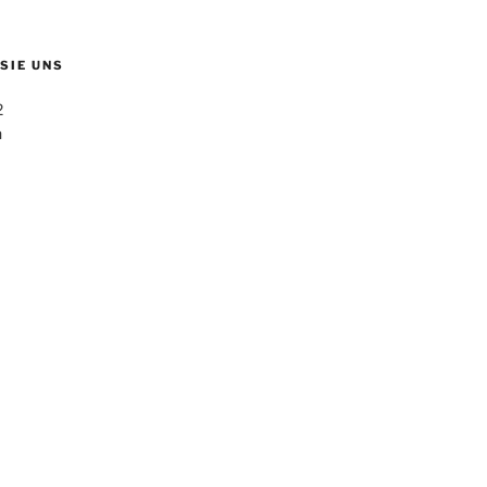
 SIE UNS
2
n