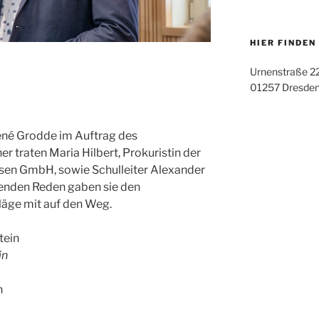
HIER FINDEN
Urnenstraße 2
01257 Dresde
né Grodde im Auftrag des
er traten Maria Hilbert, Prokuristin der
en GmbH, sowie Schulleiter Alexander
ierenden Reden gaben sie den
läge mit auf den Weg.
in