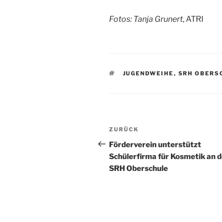
Fotos: Tanja Grunert
, ATRI
SCHLAGWÖRTER
JUGENDWEIHE
,
SRH OBERS
Beitragsnavigation
Vorheriger
ZURÜCK
Beitrag
Förderverein unterstützt
Schülerfirma für Kosmetik an d
SRH Oberschule