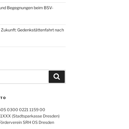
e und Begegnungen beim BSV-
ie Zukunft: Gedenkstättenfahrt nach
Suchen
NTO
505 0300 0221 1159 00
XXX (Stadtsparkasse Dresden)
Förderverein SRH OS Dresden