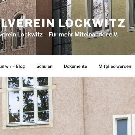
LVEREIN LOCKWITZ
erein Lockwitz – Für mehr Mitein­ander e.V.
un wir – Blog
Schulen
Dokumente
Mitglied werden