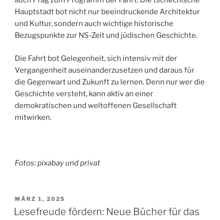
auch Prag zum Programm der Fahrt. Die tschechische
Hauptstadt bot nicht nur beeindruckende Architektur
und Kultur, sondern auch wichtige historische
Bezugspunkte zur NS-Zeit und jüdischen Geschichte.
Die Fahrt bot Gelegenheit, sich intensiv mit der
Vergangenheit auseinanderzusetzen und daraus für
die Gegenwart und Zukunft zu lernen. Denn nur wer die
Geschichte versteht, kann aktiv an einer
demokratischen und weltoffenen Gesellschaft
mitwirken.
Fotos: pixabay und privat
VERÖFFENTLICHT
MÄRZ 1, 2025
AM
Lesefreude fördern: Neue Bücher für das