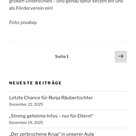
großen Unterschied – und genau dafür setzen wir uns
als Förderverein ein!
Foto: pixabay
Seitennummerierung
Näch
Seite
1
Seit
der
Beiträge
NEUESTE BEITRÄGE
Letzte Chance für Ronja Räubertochter
Dezember 22, 2025
„Streng geheime Infos – nur für Eltern!“
Dezember 19, 2025
„Der zerbrochene Krug“ in unserer Aula