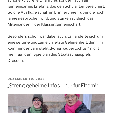
schöne kulturelle Erfahrung, sondern auch ein
gemeinsames Erlebnis, das den Schulalltag bereichert.
Solche Ausflüge schaffen Erinnerungen, über die noch
lange gesprochen wird, und stärken zugleich das
Miteinander in der Klassengemeinschaft.
Besonders schön war dabei auch: Es handelte sich um
eine seltene und zugleich letzte Gelegenheit, denn im
kommenden Jahr steht „Ronja Räubertochter“ nicht
mehr auf dem Spielplan des Staatsschauspiels
Dresden.
VERÖFFENTLICHT
DEZEMBER 19, 2025
AM
„Streng geheime Infos – nur für Eltern!“