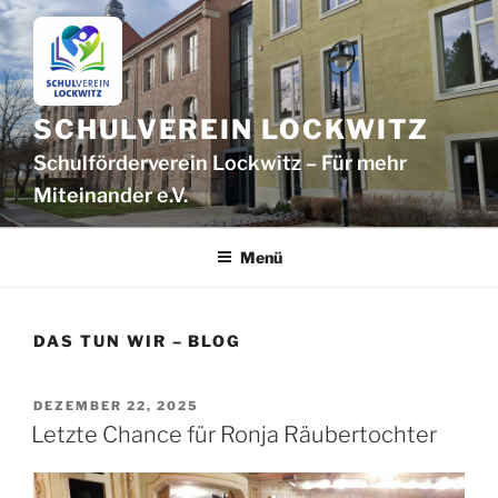
Zum
Inhalt
springen
SCHULVEREIN LOCKWITZ
Schulförderverein Lockwitz – Für mehr
Mitein­ander e.V.
Menü
DAS TUN WIR – BLOG
VERÖFFENTLICHT
DEZEMBER 22, 2025
AM
Letzte Chance für Ronja Räubertochter