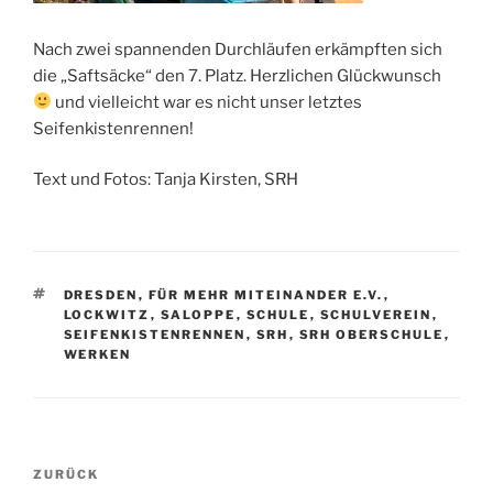
Nach zwei spannenden Durchläufen erkämpften sich
die „Saftsäcke“ den 7. Platz. Herzlichen Glückwunsch
und vielleicht war es nicht unser letztes
Seifenkistenrennen!
Text und Fotos: Tanja Kirsten, SRH
SCHLAGWÖRTER
DRESDEN
,
FÜR MEHR MITEINANDER E.V.
,
LOCKWITZ
,
SALOPPE
,
SCHULE
,
SCHULVEREIN
,
SEIFENKISTENRENNEN
,
SRH
,
SRH OBERSCHULE
,
WERKEN
Beitragsnavigation
Vorheriger
ZURÜCK