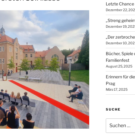
Letzte Chance 
Dezember 22, 20
„Streng geheime
Dezember 19, 202
„Der zerbroche
Dezember 10, 202
Bücher, Spiel
Familienfest
August 25, 2025
Erinnern für d
Prag
März 17, 2025
SUCHE
Suchen
nach: