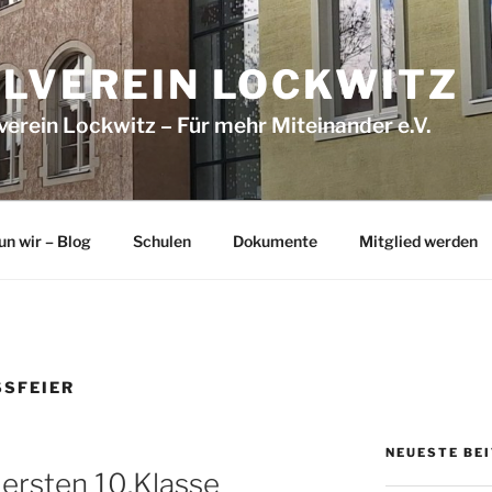
LVEREIN LOCKWITZ
erein Lockwitz – Für mehr Mitein­ander e.V.
un wir – Blog
Schulen
Dokumente
Mitglied werden
SFEIER
NEUESTE BE
 ersten 10.Klasse