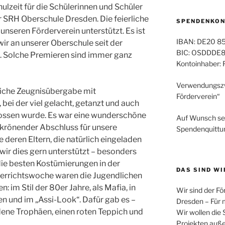
ulzeit für die Schülerinnen und Schüler
er SRH Oberschule Dresden. Die feierliche
SPENDENKO
nseren Förderverein unterstützt. Es ist
IBAN: DE20 8
wir an unserer Oberschule seit der
BIC: OSDDDE81
 Solche Premieren sind immer ganz
Kontoinhaber: 
Verwendungszw
rliche Zeugnisübergabe mit
Förderverein“
bei der viel gelacht, getanzt und auch
gossen wurde. Es war eine wunderschöne
Auf Wunsch sen
n krönender Abschluss für unsere
Spendenquittu
 deren Eltern, die natürlich eingeladen
wir dies gern unterstützt – besonders
die besten Kostümierungen in der
DAS SIND WI
terrichtswoche waren die Jugendlichen
 im Stil der 80er Jahre, als Mafia, in
Wir sind der F
n und im „Assi-Look“. Dafür gab es –
Dresden – Für 
dene Trophäen, einen roten Teppich und
Wir wollen die 
Projekten auße