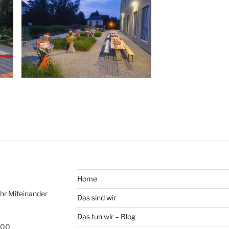
Home
hr Mitein­ander
Das sind wir
Das tun wir – Blog
 00