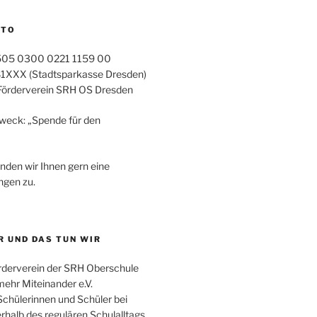
NTO
505 0300 0221 1159 00
XXX (Stadtsparkasse Dresden)
Förderverein SRH OS Dresden
eck: „Spende für den
den wir Ihnen gern eine
ngen zu.
R UND DAS TUN WIR
örderverein der SRH Oberschule
mehr Miteinander e.V.
Schülerinnen und Schüler bei
rhalb des regulären Schulalltags