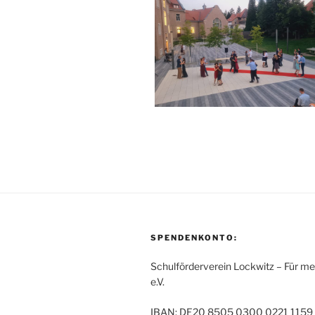
SPENDENKONTO:
Schulförderverein Lockwitz – Für me
e.V.
IBAN: DE20 8505 0300 0221 1159