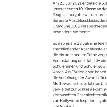
Am 23. Juli 2021 endete die Sch
unserer ersten 10. Klasse an d
Zeugnisübergabe wurde durch u
die erste Abschlussklasse, die 
Gründung 2015 verabschieden.
besondere Momente.
So gab es am 23. Juli eine feie
anschließender Abschlussfeier, 
die ein oder andere Träne ver
Veranstaltung und definitiv ei
Schülerinnen und Schüler, sowie
waren. Als Förderverein haben 
die Verleihung der Awards für 
Mottowoche. In der letzten Un
verkleidet zur Schule gekommen:
vertauschten Geschlechterrolle
von Hollywood inspiriert – gol
viel Applaus.