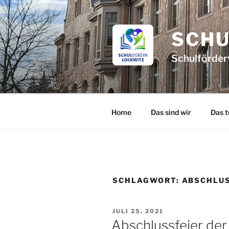
Zum
Inhalt
springen
SCHU
Schulförderv
Home
Das sind wir
Das t
SCHLAGWORT:
ABSCHLUS
VERÖFFENTLICHT
JULI 25, 2021
AM
Abschlussfeier der