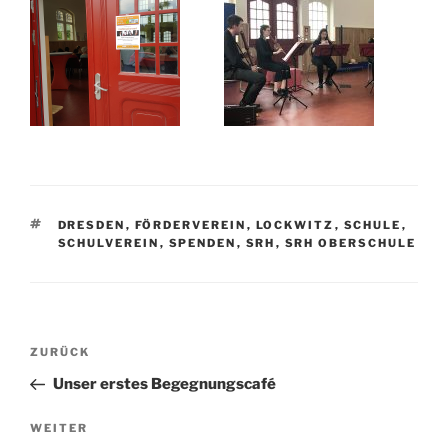
SCHLAGWÖRTER
DRESDEN
,
FÖRDERVEREIN
,
LOCKWITZ
,
SCHULE
,
SCHULVEREIN
,
SPENDEN
,
SRH
,
SRH OBERSCHULE
Beitragsnavigation
Vorheriger
ZURÜCK
Beitrag
Unser erstes Begegnungscafé
Nächster
WEITER